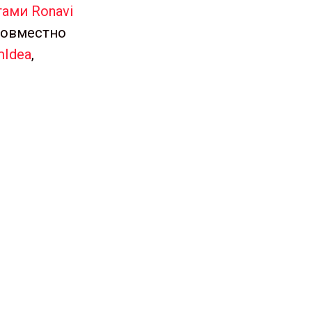
ами Ronavi
совместно
mIdea
,