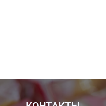
© 2016-2026,
ООО «Роботикс Менеджмент Системс»
ИНН 7724376120, ОГРН 1167746731217
Компания ООО «РОНАВИ
РОБОТИКС»
Компания ООО «Роботикс Менеджмент
Системс» входит в Группу «РОСНАНО»